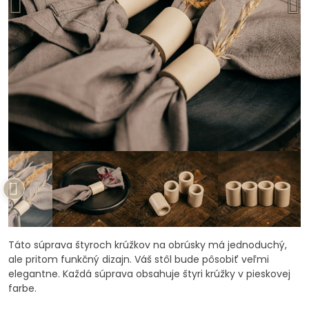
Táto súprava štyroch krúžkov na obrúsky má jednoduchý,
ale pritom funkčný dizajn. Váš stôl bude pôsobiť veľmi
elegantne. Každá súprava obsahuje štyri krúžky v pieskovej
farbe.