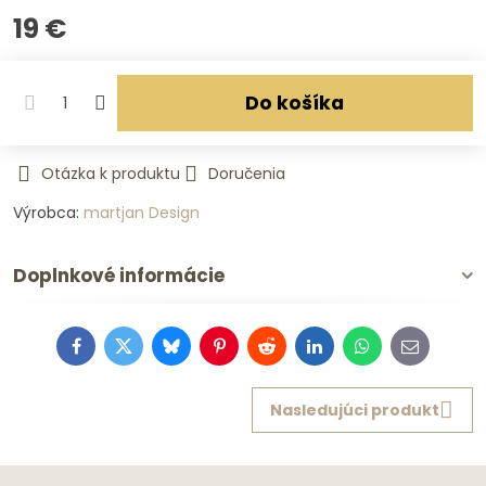
19 €
Do košíka
Otázka k produktu
Doručenia
Výrobca:
martjan Design
Doplnkové informácie
Facebook
Twitter
Bluesky
Pinterest
Reddit
LinkedIn
WhatsApp
E-
mail
Nasledujúci produkt