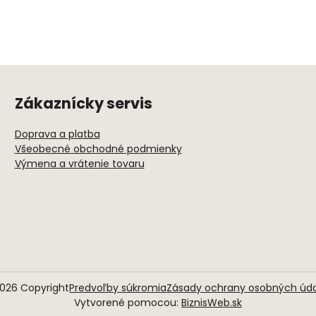
Zákaznícky servis
Doprava a platba
Všeobecné obchodné podmienky
Výmena a vrátenie tovaru
026
Copyright
Predvoľby súkromia
Zásady ochrany osobných úd
Vytvorené pomocou:
BiznisWeb.sk