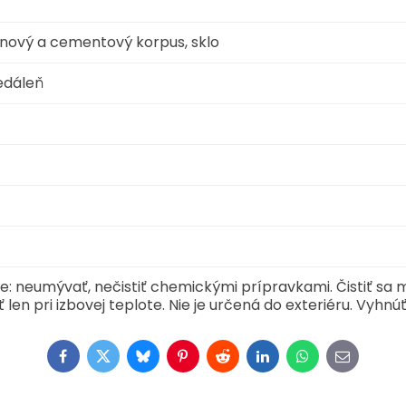
nový a cementový korpus, sklo
edáleň
 neumývať, nečistiť chemickými prípravkami. Čistiť sa 
len pri izbovej teplote. Nie je určená do exteriéru. Vyhnúť 
Facebook
Twitter
Bluesky
Pinterest
Reddit
LinkedIn
WhatsApp
E-
mail