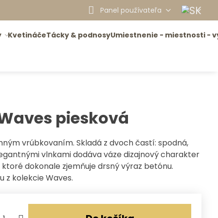
Panel používateľa
y
Kvetináče
Tácky & podnosy
Umiestnenie - miestnosti - v
 Waves piesková
mným vrúbkovaním. Skladá z dvoch častí: spodná,
legantnými vlnkami dodáva váze dizajnový charakter
o, ktoré dokonale zjemňuje drsný výraz betónu.
u z kolekcie Waves.