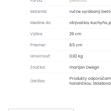
Farba:
piesková
Materiál:
ručne vyrábaný betó
Ideálne do:
obývačka, kuchyňa, j
Výška:
29 cm
Priemer:
9,5 cm
Hmotnosť:
0,92 kg
Značka:
martjan Design
Produkty odporúčame:
Údržba:
handričkou. Skladovať 