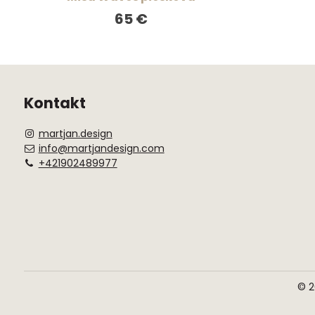
65 €
Kontakt
martjan.design
info@martjandesign.com
+421902489977
©
2