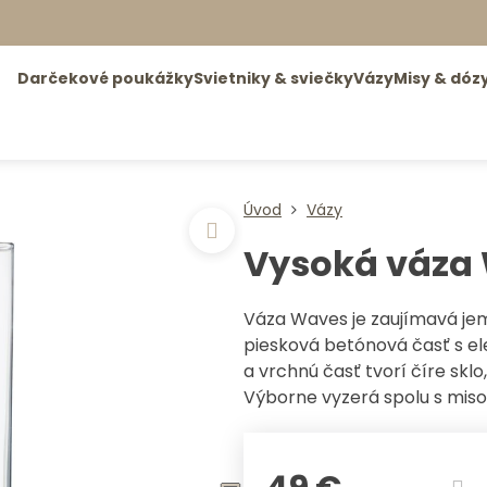
Darčekové poukážky
Svietniky & sviečky
Vázy
Misy & dóz
Úvod
Vázy
Vysoká váza
Váza Waves je zaujímavá je
piesková betónová časť s e
a vrchnú časť tvorí číre skl
Výborne vyzerá spolu s miso