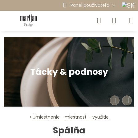
Panel používateľa
Ďalšie novinky v antracitovej
farbe
Misy & dózy
Vázy - novinky
Tácky & podnosy
Kolekcia NATURE
Umiestnenie - miestnosti - využitie
Spálňa