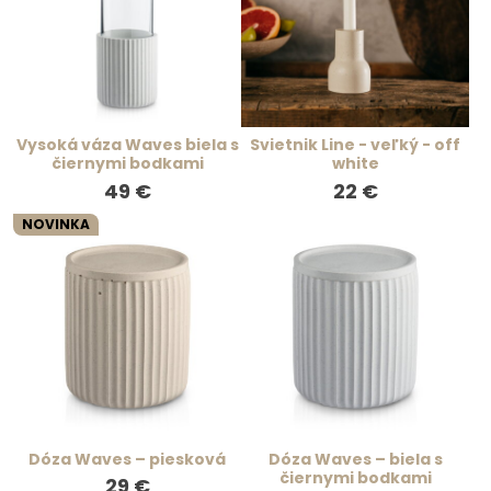
Vysoká váza Waves biela s
Svietnik Line - veľký - off
čiernymi bodkami
white
49 €
22 €
NOVINKA
Dóza Waves – piesková
Dóza Waves – biela s
čiernymi bodkami
29 €