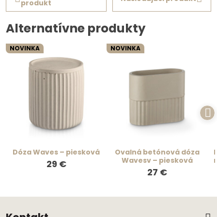
produkt
Alternatívne produkty
NOVINKA
NOVINKA
Dóza Waves – piesková
Ovalná betónová dóza
Wavesv – piesková
29 €
27 €