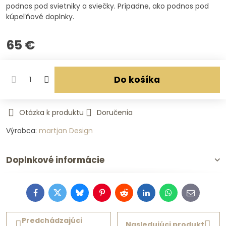
podnos pod svietniky a sviečky. Prípadne, ako podnos pod
kúpeľňové doplnky.
65 €
Do košíka
Otázka k produktu
Doručenia
Výrobca:
martjan Design
Doplnkové informácie
Facebook
Twitter
Bluesky
Pinterest
Reddit
LinkedIn
WhatsApp
E-
mail
Predchádzajúci
Nasledujúci produkt