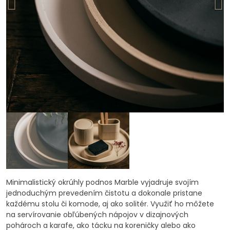
Minimalistický okrúhly podnos Marble vyjadruje svojím
jednoduchým prevedením čistotu a dokonale pristane
každému stolu či komode, aj ako solitér. Využiť ho môžete
na servírovanie obľúbených nápojov v dizajnových
pohároch a karafe, ako tácku na koreničky alebo ako