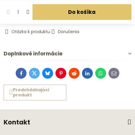
Do košíka
Otázka k produktu
Doručenia
Doplnkové informácie
Facebook
Twitter
Bluesky
Pinterest
Reddit
LinkedIn
WhatsApp
E-
mail
Predchádzajúci
produkt
Kontakt